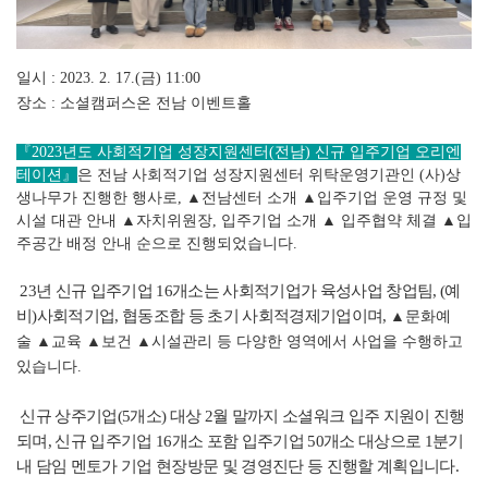
일시 : 2023. 2. 17.(금) 11:00
장소 : 소셜캠퍼스온 전남 이벤트홀
『2023년도 사회적기업 성장지원센터(전남) 신규 입주기업 오리엔
테이션
』
은 전남 사회적기업 성장지원센터 위탁운영기관인 (사)상
생나무가 진행한 행사로,
▲전남센터 소개
▲입주기업 운영 규정 및
시설 대관 안내
▲자치위원장, 입주기업 소개
▲ 입주협약 체결
▲입
주공간 배정 안내 순으로 진행되었습니다.
23년 신규 입주기업 16개소는 사회적기업가 육성사업 창업팀, (예
비)사회적기업, 협동조합 등 초기 사회적경제기업이며,
▲문화예
술
▲교육
▲보건
▲시설관리 등 다양한 영역에서 사업을 수행하고
있습니다.
신규 상주기업(5개소) 대상 2월 말까지 소셜워크 입주 지원이 진행
되며, 신규 입주기업 16개소 포함 입주기업 50개소 대상으로 1분기
내 담임 멘토가 기업 현장방문 및 경영진단 등 진행할 계획입니다.