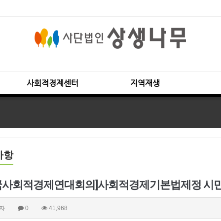
사회적경제센터
지역재생
사항
국사회적경제연대회의]사회적경제기본법제정 시민행
자
0
41,968