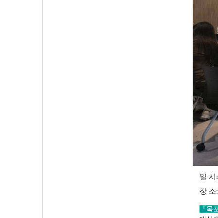
일 시
장 소
『목포