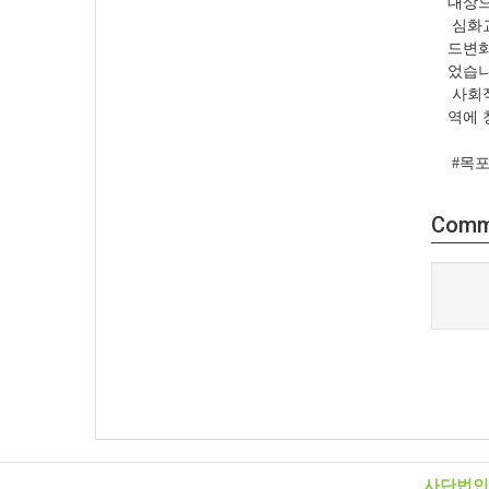
대상으
심화
드변화
었습니
사회
역에 
#목포
Comm
사단법인