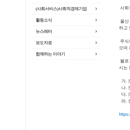
사회
(사회서비스)사회적경제기업
활동소식
​
울산
하고 
뉴스레터
주식
보도자료
으며 
함께하는 이야기
블로
시는 
가. 
나. 모
다. 
라.
https