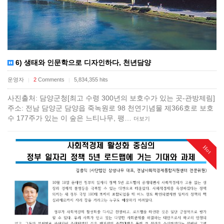
6) 생태와 인문학으로 디자인하다, 천년담양
운영자
2
Comments
5,834,355 hits
|
|
사진출처: 담양군청​[최고 수령 300년의 보호수가 있는 곳-관방제림]
주소: 전남 담양군 담양읍 죽녹원로 98 천연기념물 제366호로 보호
수 177주가 있는 이 숲은 느티나무, 팽…
더보기
Hot