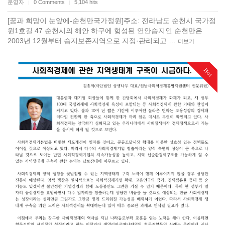
운영자
0 Comments
5,104 hits
|
|
[꿈과 희망이 눈앞에-순천만국가정원]주소: 전라남도 순천시 국가정
원1호길 47 순천시의 해안 하구에 형성된 연안습지인 순천만은
2003년 12월부터 습지보존지역으로 지정·관리되고 …
더보기
Hot