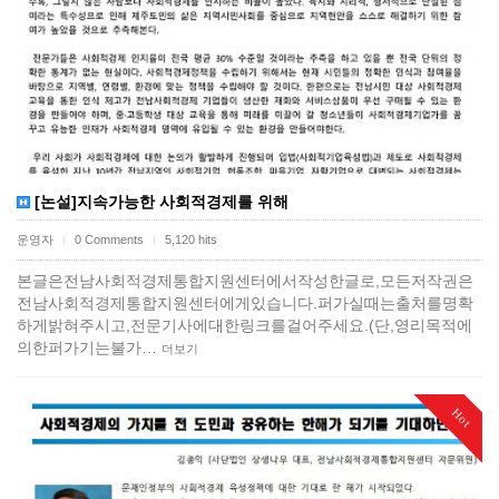
[논설]지속가능한 사회적경제를 위해
운영자
0 Comments
5,120 hits
|
|
본글은전남사회적경제통합지원센터에서작성한글로,모든저작권은
전남사회적경제통합지원센터에게있습니다.퍼가실때는출처를명확
하게밝혀주시고,전문기사에대한링크를걸어주세요.(단,영리목적에
의한퍼가기는불가…
더보기
Hot