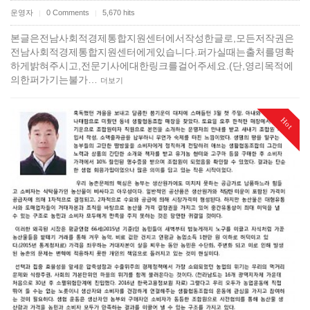
운영자
0 Comments
5,670 hits
|
|
본글은전남사회적경제통합지원센터에서작성한글로,모든저작권은
전남사회적경제통합지원센터에게있습니다.퍼가실때는출처를명확
하게밝혀주시고,전문기사에대한링크를걸어주세요.(단,영리목적에
의한퍼가기는불가…
더보기
Hot