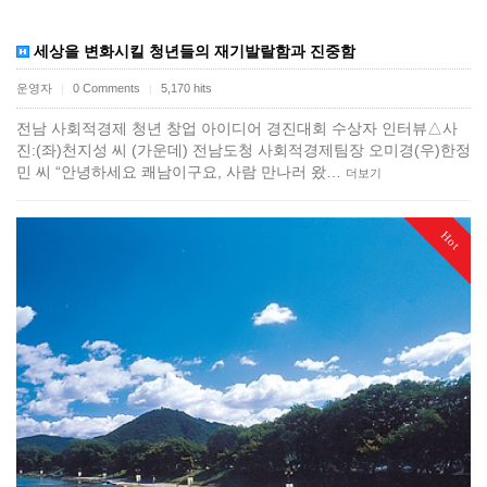
세상을 변화시킬 청년들의 재기발랄함과 진중함
운영자
0 Comments
5,170 hits
|
|
전남 사회적경제 청년 창업 아이디어 경진대회 수상자 인터뷰​​△사
진:(좌)천지성 씨 (가운데) 전남도청 사회적경제팀장 오미경(우)한정
민 씨 “안녕하세요 쾌남이구요, 사람 만나러 왔…
더보기
Hot