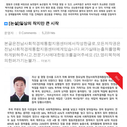
[논설]일상의 작지만 큰 시작
운영자
0 Comments
5,219 hits
|
|
본글은전남사회적경제통합지원센터에서작성한글로,모든저작권은
전남사회적경제통합지원센터에게있습니다.퍼가실때는출처를명확
하게밝혀주시고,전문기사에대한링크를걸어주세요.(단,영리목적에
의한퍼가기는불가…
더보기
Hot