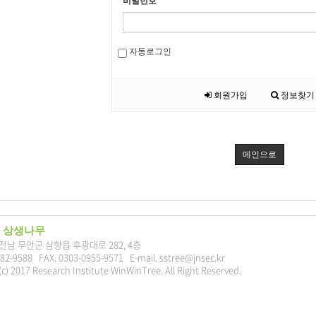
비밀번호
자동로그인
회원가입
정보찾기
메인으로
 상생나무
7 전남 무안군 삼향읍 후광대로 282, 4층
282-9588 FAX. 0303-0955-9571 E-mail. sstree@jnsec.kr
c) 2017 Research Institute WinWinTree. All Right Reserved.